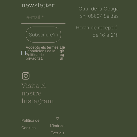
newsletter
Ctra. de la Obaga
sn, 08697 Saldes
Horari de recepció:
Subscriure'm
de 16 a 21h
Accepto els termes
Lle
i condicions de la
gir
Política de
aq
privacitat.
uí
Visita el
nostre
Instagram
©
Política de
L'indret -
Cookies
Tots els