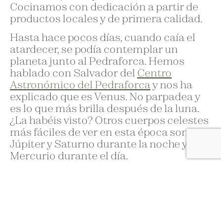
Cocinamos con dedicación a partir de
productos locales y de primera calidad.
Hasta hace pocos días, cuando caía el
atardecer, se podía contemplar un
planeta junto al Pedraforca. Hemos
hablado con Salvador del
Centro
Astronómico del Pedraforca
y nos ha
explicado que es Venus. No parpadea y
es lo que más brilla después de la luna.
¿La habéis visto? Otros cuerpos celestes
más fáciles de ver en esta época son
Júpiter y Saturno durante la noche y
Mercurio durante el día.
El otoño es considerado el atardecer del
año. Esto es así por la llegada del frío y
porque el sol disminuye hasta el
solsticio de invierno. Hay un cambio en