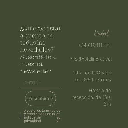
¿Quieres estar
a cuento de
todas las
+34 619 111 141
novedades?
Suscríbete a
info@hotelindret.cat
nuestra
newsletter
Ctra. de la Obaga
sn, 08697 Saldes
Horario de
recepción: de 16 a
Suscribirme
21h
Acepto los términos
Le
y condiciones de la
er
política de
aq
privacidad.
uí