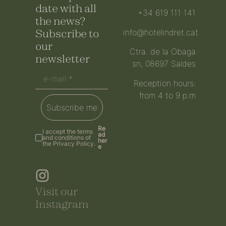
date with all
+34 619 111 141
the news?
Subscribe to
info@hotelindret.cat
our
Ctra. de la Obaga
newsletter
sn, 08697 Saldes
Reception hours:
from 4 to 9 p.m
Subscribe me
Re
I accept the terms
ad
and conditions of
her
the Privacy Policy.
e
Visit our
Instagram